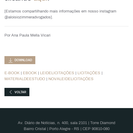
[Estamos compartilhando mais informações em nosso instagram
@aloisiozimmeradvogados].
Por Ana Paula Mella Vicari
DOWNLOAD
E-BOOK
|
EBOOK
|
LEIDELICITAÇÕES
|
LICITAÇÕES
|
MATERIALDEESTUDO
|
NOVALEIDELICITAÇÕES
VOLTAR
Av. Diário de Notícias, n. 400, sala 2101 | Torre Diamond
Bairro Cristal | Porto Alegre - RS | CEP 90810-080