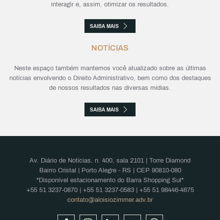
interagir e, assim, otimizar os resultados.
SAIBA MAIS
NOTÍCIAS
Neste espaço também mantemos você atualizado sobre as últimas
notícias envolvendo o Direito Administrativo, bem como dos destaques
de nossos resultados nas diversas mídias.
SAIBA MAIS
Av. Diário de Notícias, n. 400, sala 2101 | Torre Diamond
Bairro Cristal | Porto Alegre - RS | CEP 90810-080
*Disponível estacionamento do Barra Shopping Sul*
+55 51 3237-0870 | +55 51 3237-0583 | +55 51 98446-4675
contato@aloisiozimmer.adv.br