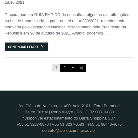
18.10.2021
Preparamos um GUIA RÁPIDO de consulta a algumas das alterações
na Lei de Improbidade, a partir da Lei n. 14.230/2021, recentemente
aprovada pelo Congresso Nacional e sancionada pelo Presidente da
República em 26 de outubro de 2021. Abaixo, podemos...
CONTINUAR LENDO
1
2
»
>|
Av. Diário de Notícias, n. 400, sala 2101 | Torre Diamond
Bairro Cristal | Porto Alegre - RS | CEP 90810-080
*Disponível estacionamento do Barra Shopping Sul*
+55 51 3237-0870 | +55 51 3237-0583 | +55 51 98446-4675
contato@aloisiozimmer.adv.br